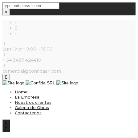
×
Lun- Vier : 9:00 – 18:00
+ 54 3487 424410
comercial@confidasrl.com
Close
top
bar
Home
La Empresa
Nuestros clientes
Galería de Obras
Contactenos
Search
Toggle
navigation