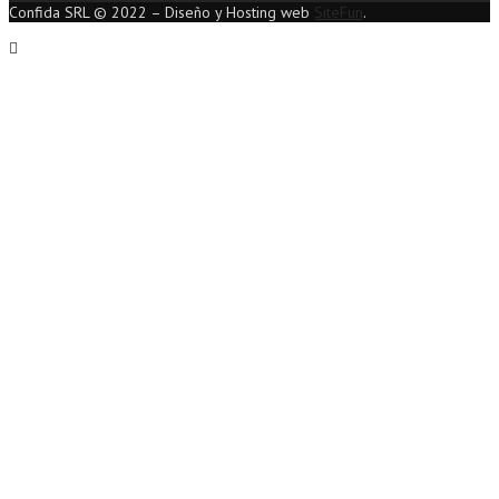
Confida SRL © 2022 – Diseño y Hosting web
SiteFun
.