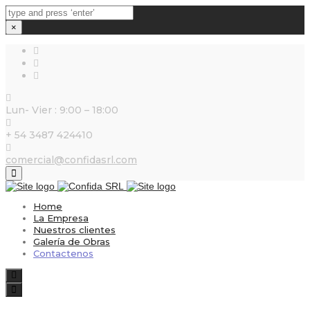
×
Lun- Vier : 9:00 – 18:00
+ 54 3487 424410
comercial@confidasrl.com
Close
top
bar
Home
La Empresa
Nuestros clientes
Galería de Obras
Contactenos
Search
Toggle
navigation